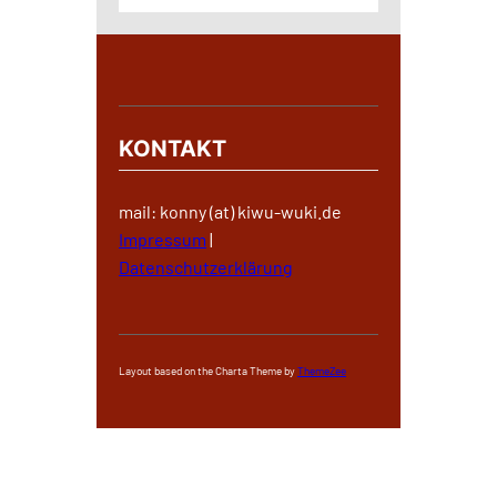
KONTAKT
mail: konny (at) kiwu-wuki.de
Impressum
|
Datenschutzerklärung
Layout based on the Charta Theme by
ThemeZee