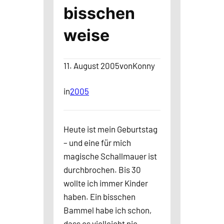
bisschen
weise
11. August 2005
von
Konny
in
2005
Heute ist mein Geburtstag
– und eine für mich
magische Schallmauer ist
durchbrochen. Bis 30
wollte ich immer Kinder
haben. Ein bisschen
Bammel habe ich schon,
dass es vielleicht nie