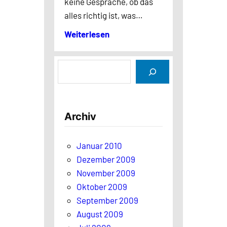
keine Gespräche, ob das
alles richtig ist, was…
Weiterlesen
S
u
c
h
Archiv
e
n
Januar 2010
Dezember 2009
November 2009
Oktober 2009
September 2009
August 2009