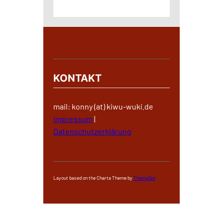
KONTAKT
mail: konny (at) kiwu-wuki.de
Impressum
|
Datenschutzerklärung
Layout based on the Charta Theme by
ThemeZee