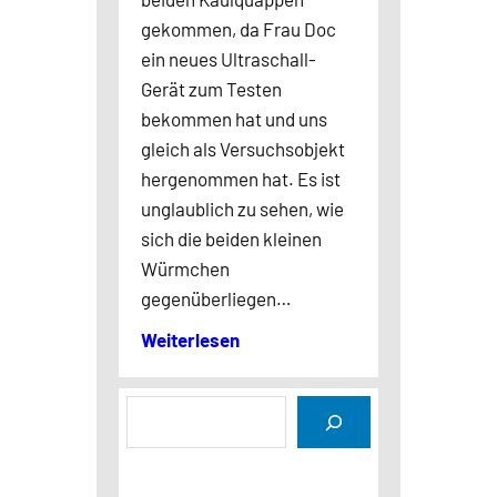
gekommen, da Frau Doc
ein neues Ultraschall-
Gerät zum Testen
bekommen hat und uns
gleich als Versuchsobjekt
hergenommen hat. Es ist
unglaublich zu sehen, wie
sich die beiden kleinen
Würmchen
gegenüberliegen…
Weiterlesen
S
u
c