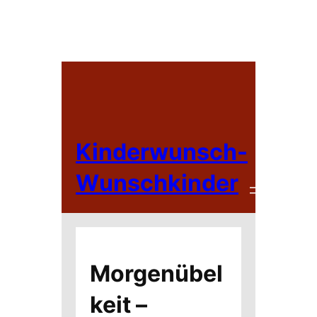
Zum
Inhalt
springen
Kinderwunsch-
Wunschkinder
Morgenübel
keit –