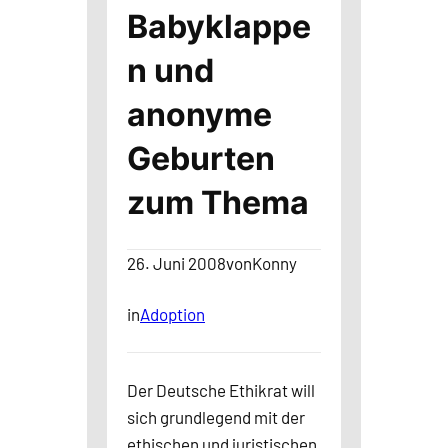
Babyklappe
n und
anonyme
Geburten
zum Thema
26. Juni 2008
von
Konny
in
Adoption
Der Deutsche Ethikrat will
sich grundlegend mit der
ethischen und juristischen