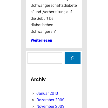
Schwangerschaftsdiabete
s“ und „Vorbereitung auf
die Geburt bei
diabetischen
Schwangeren“
Weiterlesen
S
u
c
h
Archiv
e
n
Januar 2010
Dezember 2009
November 2009