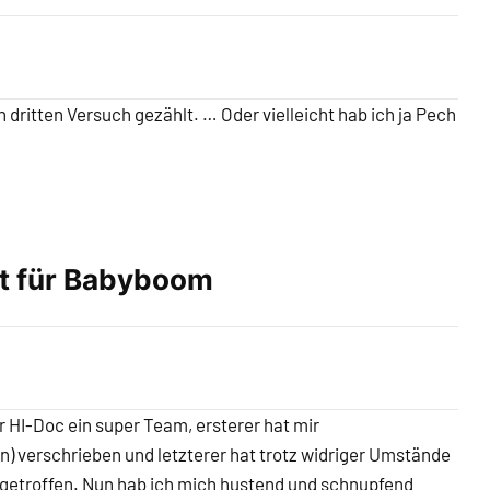
 dritten Versuch gezählt. … Oder vielleicht hab ich ja Pech
gt für Babyboom
 HI-Doc ein super Team, ersterer hat mir
in) verschrieben und letzterer hat trotz widriger Umstände
 getroffen. Nun hab ich mich hustend und schnupfend