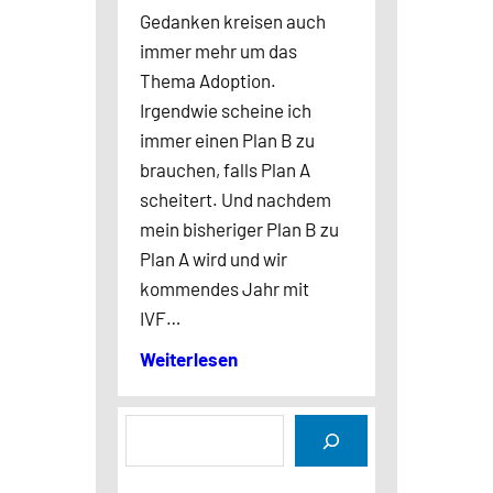
Gedanken kreisen auch
immer mehr um das
Thema Adoption.
Irgendwie scheine ich
immer einen Plan B zu
brauchen, falls Plan A
scheitert. Und nachdem
mein bisheriger Plan B zu
Plan A wird und wir
kommendes Jahr mit
IVF…
Weiterlesen
S
u
c