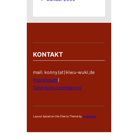
KONTAKT
mail: konny (at) kiwu-wuki.de
Impressum
|
Datenschutzerklärung
Layout based on the Charta Theme by
ThemeZee