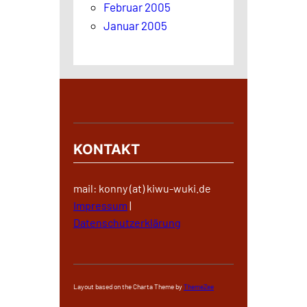
Februar 2005
Januar 2005
KONTAKT
mail: konny (at) kiwu-wuki.de
Impressum
|
Datenschutzerklärung
Layout based on the Charta Theme by
ThemeZee