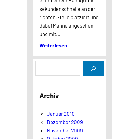
er mit einem Handgriff in
sekundenschnelle an der
richten Stelle platziert und
dabei Männe angesehen
und mit…
Weiterlesen
S
u
c
h
Archiv
e
n
Januar 2010
Dezember 2009
November 2009
Oktober 2009