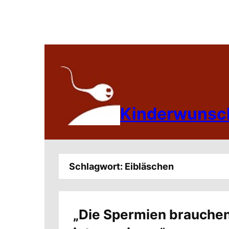
Zum
Inhalt
springen
Kinderwunsc
Schlagwort:
Eibläschen
„Die Spermien brauchen 