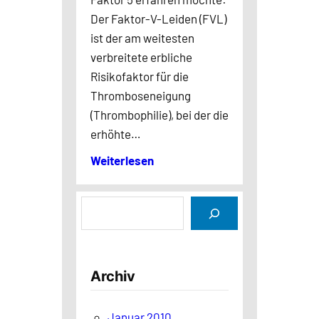
Der Faktor-V-Leiden (FVL)
ist der am weitesten
verbreitete erbliche
Risikofaktor für die
Thromboseneigung
(Thrombophilie), bei der die
erhöhte…
Weiterlesen
S
u
c
h
Archiv
e
n
Januar 2010