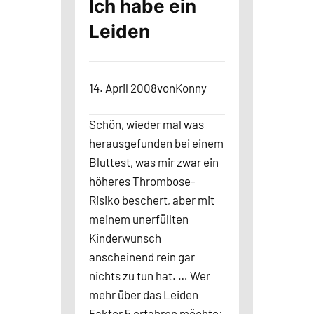
Ich habe ein
Leiden
14. April 2008
von
Konny
Schön, wieder mal was
herausgefunden bei einem
Bluttest, was mir zwar ein
höheres Thrombose-
Risiko beschert, aber mit
meinem unerfüllten
Kinderwunsch
anscheinend rein gar
nichts zu tun hat. … Wer
mehr über das Leiden
Faktor 5 erfahren möchte: