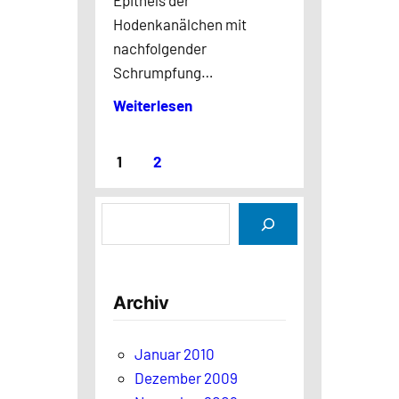
Epithels der
Hodenkanälchen mit
nachfolgender
Schrumpfung…
Weiterlesen
1
2
S
u
c
h
Archiv
e
n
Januar 2010
Dezember 2009