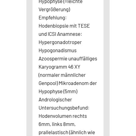
Hypophyse (=leichte
Vergrößerung)
Empfehlung:
Hodenbiopsie mit TESE
und ICSI Anamnese:
Hypergonadotroper
Hypogonadismus
Azoospermie unauffälliges
Karyogramm 46 XY
(normaler männlicher
Genpool) Mikroadenom der
Hypophyse (5mm)
Andrologischer
Untersuchungsbefund:
Hodenvolumen rechts
6mm, links 8mm,
prallelastisch (ähnlich wie