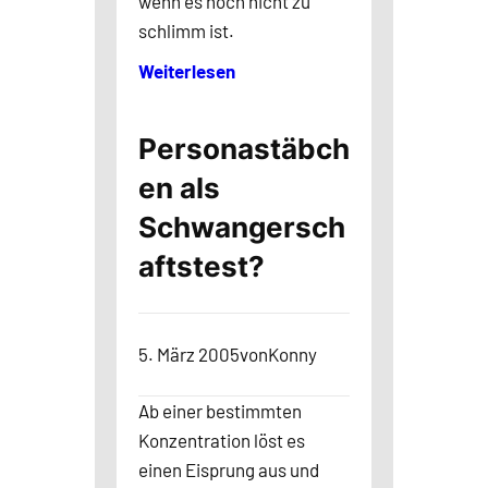
wenn es noch nicht zu
schlimm ist.
Weiterlesen
Personastäbch
en als
Schwangersch
aftstest?
5. März 2005
von
Konny
Ab einer bestimmten
Konzentration löst es
einen Eisprung aus und