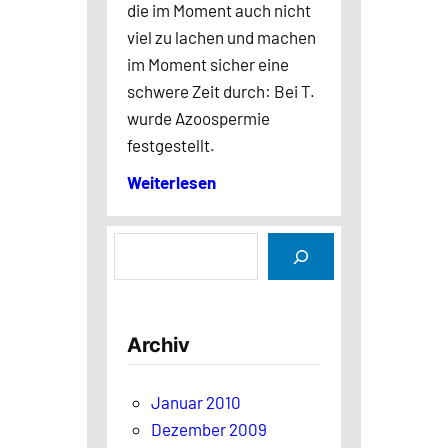
die im Moment auch nicht
viel zu lachen und machen
im Moment sicher eine
schwere Zeit durch: Bei T.
wurde Azoospermie
festgestellt.
Weiterlesen
S
u
c
h
Archiv
e
n
Januar 2010
Dezember 2009